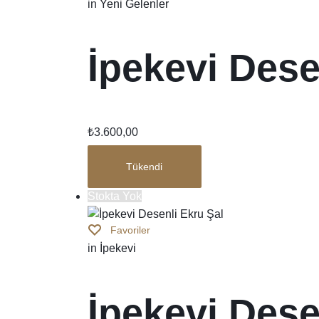
in
Yeni Gelenler
İpekevi Dese
₺
3.600,00
Tükendi
Stokta Yok
Favoriler
in
İpekevi
İpekevi Dese