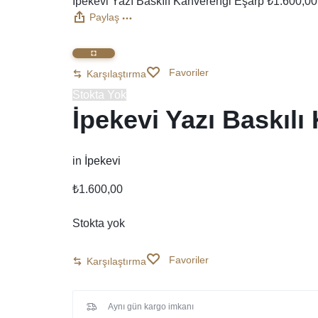
İpekevi Yazı Baskılı Kahverengi Eşarp
₺
1.600,00
Paylaş
Favoriler
Karşılaştırma
Stokta Yok
İpekevi Yazı Baskıl
in
İpekevi
₺
1.600,00
Stokta yok
Favoriler
Karşılaştırma
Aynı gün kargo imkanı