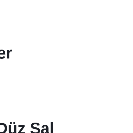
er
Düz Şal