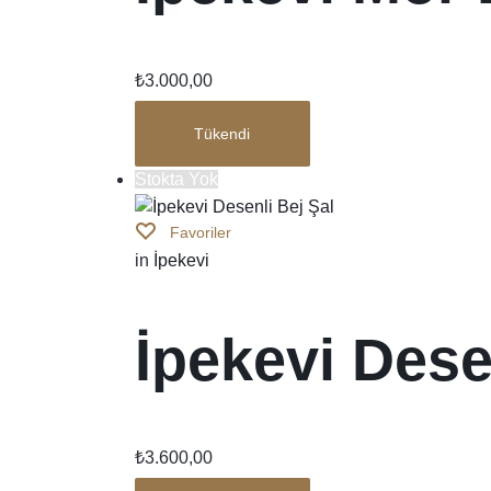
₺
3.000,00
Tükendi
Stokta Yok
Favoriler
in
İpekevi
İpekevi Dese
₺
3.600,00