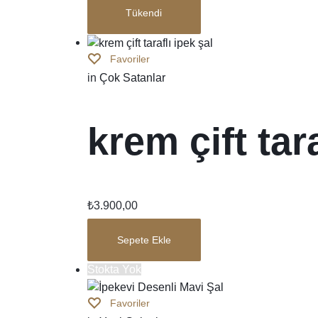
Tükendi
Favoriler
in
Çok Satanlar
krem çift tara
₺
3.900,00
Sepete Ekle
Stokta Yok
Favoriler