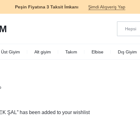
Peşin Fiyatına 3 Taksit İmkanı
Şimdi Alışveriş Yap
Hepsi
M
Üst Giyim
Alt giyim
Takım
Elbise
Dış Giyim
p
K ŞAL” has been added to your wishlist