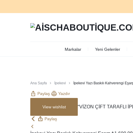
AISCHABOUTIQUE.CO
Markalar
Yeni Gelenler
Ana Sayfa
İpekevi
İpekevi Yazı Baskılı Kahverengi Eşar
Paylaş
Yazdır
“VİZON ÇİFT TARAFLI İPE
View wishlist
Paylaş