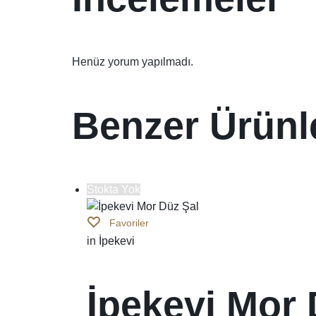
Henüz yorum yapılmadı.
Benzer Ürünl
Stokta Yok
Favoriler
in
İpekevi
İpekevi Mor 