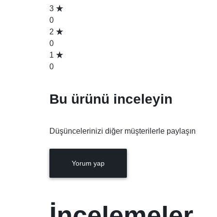
3
0
2
0
1
0
Bu ürünü inceleyin
Düşüncelerinizi diğer müşterilerle paylaşın
Yorum yap
İncelemeler