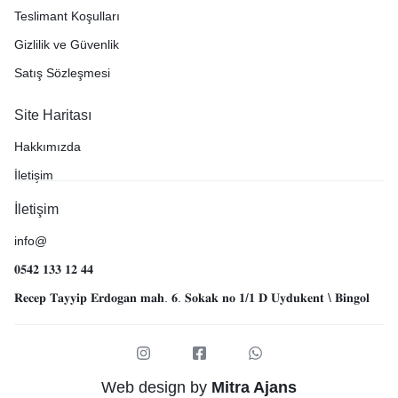
Teslimant Koşulları
Gizlilik ve Güvenlik
Satış Sözleşmesi
Site Haritası
Hakkımızda
İletişim
İletişim
info@
𝟎𝟓𝟒𝟐 𝟏𝟑𝟑 𝟏𝟐 𝟒𝟒
𝐑𝐞𝐜𝐞𝐩 𝐓𝐚𝐲𝐲𝐢𝐩 𝐄𝐫𝐝𝐨𝐠𝐚𝐧 𝐦𝐚𝐡. 𝟔. 𝐒𝐨𝐤𝐚𝐤 𝐧𝐨 𝟏/𝟏 𝐃 𝐔𝐲𝐝𝐮𝐤𝐞𝐧𝐭 \ 𝐁𝐢𝐧𝐠𝐨𝐥
Web design by
Mitra Ajans