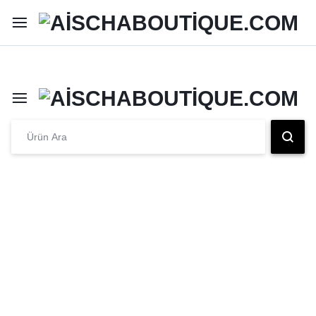
Şimdi Alışveriş Yap
Peşin Fiyatına 3 Taksit İmkanı