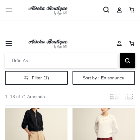
Şimdi Alışveriş Yap
Peşin Fiyatına 3 Taksit İmkanı
Filter
(1)
Sort by :
En sonuncu
1–18 of 71 Arasında