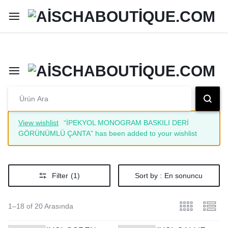
Şimdi Alışveriş Yap
Peşin Fiyatına 3 Taksit İmkanı
View wishlist
“İPEKYOL MONOGRAM BASKILI DERİ
GÖRÜNÜMLÜ ÇANTA” has been added to your wishlist
Filter
(1)
Sort by :
En sonuncu
1–18 of 20 Arasında