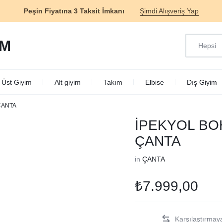
Peşin Fiyatına 3 Taksit İmkanı
Şimdi Alışveriş Yap
Hepsi
M
Üst Giyim
Alt giyim
Takım
Elbise
Dış Giyim
ÇANTA
İPEKYOL BO
ÇANTA
in
ÇANTA
₺
7.999,00