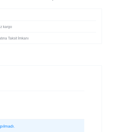
iz kargo
tına Taksit İmkanı
pılmadı.