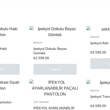
İpekyol
İpekyol Askı
İpekyol
 Haki
İpekyol Dokulu Beyaz
₺
3.599,00
Gömlek
₺
2.599,00
Tü
ndi
Tükendi
İpekyol
İpekyol Tren
Pantolon
Çok Satanlar
₺
3.599,00
İPEKYOL AYARLANABİLİR