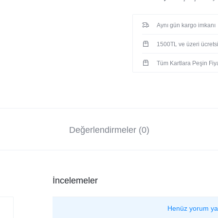
Aynı gün kargo imkanı
1500TL ve üzeri ücrets
Tüm Kartlara Peşin Fiya
Değerlendirmeler (0)
İncelemeler
Henüz yorum ya