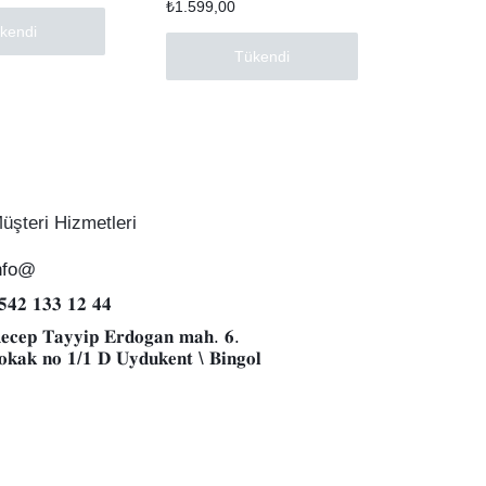
₺
1.599,00
kendi
Tükendi
üşteri Hizmetleri
nfo@
𝟓𝟒𝟐 𝟏𝟑𝟑 𝟏𝟐 𝟒𝟒
𝐞𝐜𝐞𝐩 𝐓𝐚𝐲𝐲𝐢𝐩 𝐄𝐫𝐝𝐨𝐠𝐚𝐧 𝐦𝐚𝐡. 𝟔.
𝐨𝐤𝐚𝐤 𝐧𝐨 𝟏/𝟏 𝐃 𝐔𝐲𝐝𝐮𝐤𝐞𝐧𝐭 \ 𝐁𝐢𝐧𝐠𝐨𝐥