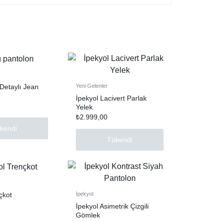
 Detaylı Jean
Yeni Gelenler
İpekyol Lacivert Parlak
Yelek
₺
2.999,00
kendi
Tükendi
çkot
İpekyol
İpekyol Asimetrik Çizgili
Gömlek