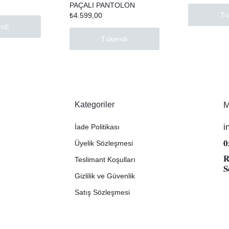
PAÇALI PANTOLON
Tü
₺
4.599,00
ndi
Tükendi
Kategoriler
M
i
İade Politikası
𝟎
Üyelik Sözleşmesi
𝐑
Teslimant Koşulları
𝐒
Gizlilik ve Güvenlik
Satış Sözleşmesi