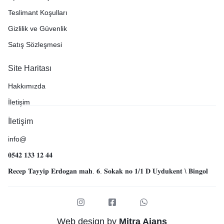
Teslimant Koşulları
Gizlilik ve Güvenlik
Satış Sözleşmesi
Site Haritası
Hakkımızda
İletişim
İletişim
info@
𝟎𝟓𝟒𝟐 𝟏𝟑𝟑 𝟏𝟐 𝟒𝟒
𝐑𝐞𝐜𝐞𝐩 𝐓𝐚𝐲𝐲𝐢𝐩 𝐄𝐫𝐝𝐨𝐠𝐚𝐧 𝐦𝐚𝐡. 𝟔. 𝐒𝐨𝐤𝐚𝐤 𝐧𝐨 𝟏/𝟏 𝐃 𝐔𝐲𝐝𝐮𝐤𝐞𝐧𝐭 \ 𝐁𝐢𝐧𝐠𝐨𝐥
Web design by
Mitra Ajans