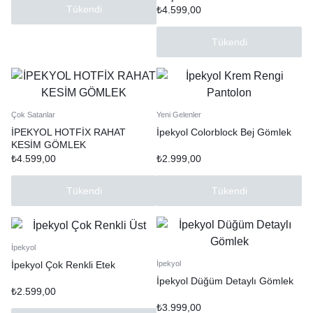
Tükendi
₺
4.599,00
Tükendi
Çok Satanlar
Yeni Gelenler
İPEKYOL HOTFİX RAHAT
İpekyol Colorblock Bej Gömlek
KESİM GÖMLEK
₺
4.599,00
₺
2.999,00
Tükendi
Tükendi
İpekyol
İpekyol Çok Renkli Etek
İpekyol
İpekyol Düğüm Detaylı Gömlek
₺
2.599,00
₺
3.999,00