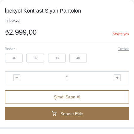
İpekyol Kontrast Siyah Pantolon
in
İpekyol
₺
2.999,00
Stokta yok
Beden
Temizle
34
36
38
40
Şimdi Satın Al
Sepete Ekle