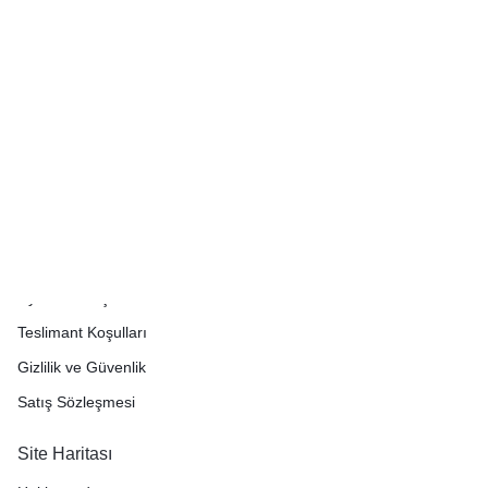
Tükendi
Tükendi
Müşteri Hizmetleri
İade Politikası
Üyelik Sözleşmesi
Teslimant Koşulları
Gizlilik ve Güvenlik
Satış Sözleşmesi
Site Haritası