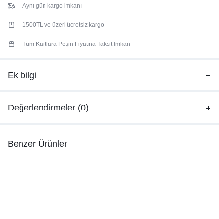
Aynı gün kargo imkanı
1500TL ve üzeri ücretsiz kargo
Tüm Kartlara Peşin Fiyatına Taksit İmkanı
Ek bilgi
Değerlendirmeler (0)
Benzer Ürünler
İpekyol
İpekyol
İpe
İpekyol Açık Haki Taş Detaylı
İpekyol Asimetrik Çizgili Gömlek
İp
Gömlek
₺
5.999,00
₺
1.599,00
₺
2