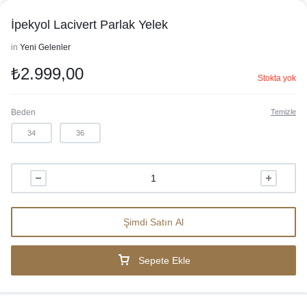
İpekyol Lacivert Parlak Yelek
in
Yeni Gelenler
₺
2.999,00
Stokta yok
Beden
Temizle
34
36
Şimdi Satın Al
Sepete Ekle