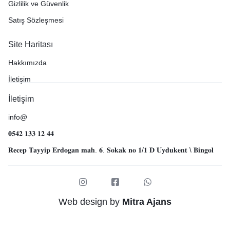
Gizlilik ve Güvenlik
Satış Sözleşmesi
Site Haritası
Hakkımızda
İletişim
İletişim
info@
𝟎𝟓𝟒𝟐 𝟏𝟑𝟑 𝟏𝟐 𝟒𝟒
𝐑𝐞𝐜𝐞𝐩 𝐓𝐚𝐲𝐲𝐢𝐩 𝐄𝐫𝐝𝐨𝐠𝐚𝐧 𝐦𝐚𝐡. 𝟔. 𝐒𝐨𝐤𝐚𝐤 𝐧𝐨 𝟏/𝟏 𝐃 𝐔𝐲𝐝𝐮𝐤𝐞𝐧𝐭 \ 𝐁𝐢𝐧𝐠𝐨𝐥
Web design by
Mitra Ajans