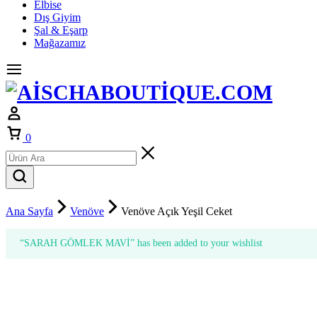
Elbise
Dış Giyim
Şal & Eşarp
Mağazamız
0
Ana Sayfa
Venöve
Venöve Açık Yeşil Ceket
“SARAH GÖMLEK MAVİ” has been added to your wishlist