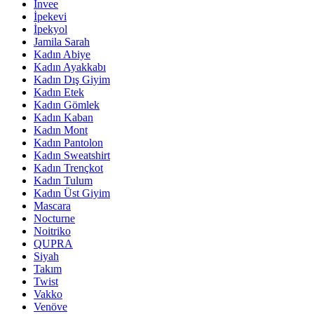
İnvee
İpekevi
İpekyol
Jamila Sarah
Kadın Abiye
Kadın Ayakkabı
Kadın Dış Giyim
Kadın Etek
Kadın Gömlek
Kadın Kaban
Kadın Mont
Kadın Pantolon
Kadın Sweatshirt
Kadın Trençkot
Kadın Tulum
Kadın Üst Giyim
Mascara
Nocturne
Noitriko
QUPRA
Siyah
Takım
Twist
Vakko
Venöve