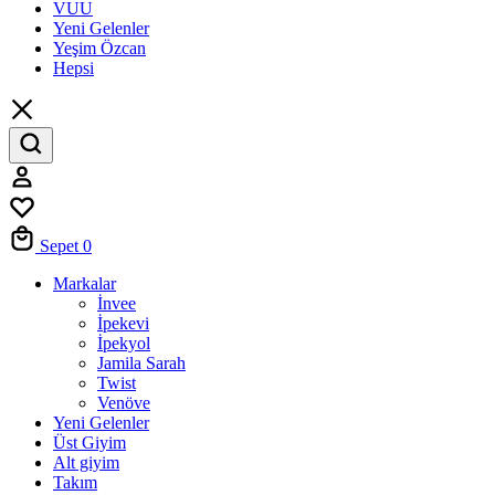
VUU
Yeni Gelenler
Yeşim Özcan
Hepsi
Sepet
0
Markalar
İnvee
İpekevi
İpekyol
Jamila Sarah
Twist
Venöve
Yeni Gelenler
Üst Giyim
Alt giyim
Takım