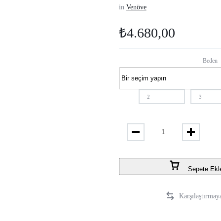
in
Venöve
₺
4.680,00
Beden
2
3
Sepete Ekl