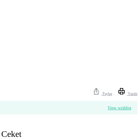
Paylaş
Yazdır
View wishlist
 Ceket