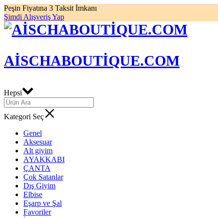
Peşin Fiyatına 3 Taksit İmkanı
Şimdi Alışveriş Yap
AISCHABOUTIQUE.COM
Hepsi
Kategori Seç
Genel
Aksesuar
Alt giyim
AYAKKABI
ÇANTA
Çok Satanlar
Dış Giyim
Elbise
Eşarp ve Şal
Favoriler