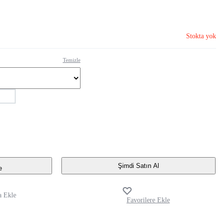
Stokta yok
Temizle
Şimdi Satın Al
e