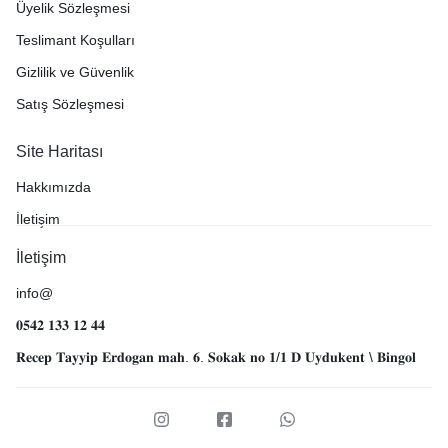
Üyelik Sözleşmesi
Teslimant Koşulları
Gizlilik ve Güvenlik
Satış Sözleşmesi
Site Haritası
Hakkımızda
İletişim
İletişim
info@
𝟎𝟓𝟒𝟐 𝟏𝟑𝟑 𝟏𝟐 𝟒𝟒
𝐑𝐞𝐜𝐞𝐩 𝐓𝐚𝐲𝐲𝐢𝐩 𝐄𝐫𝐝𝐨𝐠𝐚𝐧 𝐦𝐚𝐡. 𝟔. 𝐒𝐨𝐤𝐚𝐤 𝐧𝐨 𝟏/𝟏 𝐃 𝐔𝐲𝐝𝐮𝐤𝐞𝐧𝐭 \ 𝐁𝐢𝐧𝐠𝐨𝐥