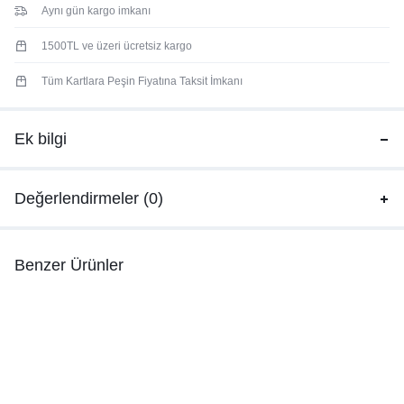
Aynı gün kargo imkanı
1500TL ve üzeri ücretsiz kargo
Tüm Kartlara Peşin Fiyatına Taksit İmkanı
Ek bilgi
Değerlendirmeler (0)
Benzer Ürünler
Venöve
LOLA TSIRT SİYAH
Ve
Ve
₺
1.830,00
₺
6