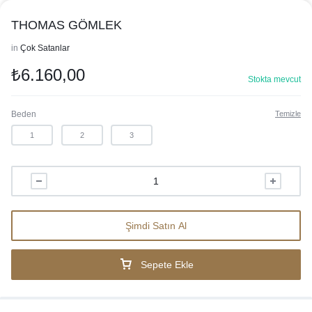
THOMAS GÖMLEK
in
Çok Satanlar
₺
6.160,00
Stokta mevcut
Beden
Temizle
1
2
3
Şimdi Satın Al
Sepete Ekle