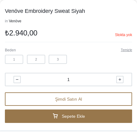
Venöve Embroidery Sweat Siyah
in
Venöve
₺
2.940,00
Stokta yok
Beden
Temizle
1
2
3
Şimdi Satın Al
Sepete Ekle