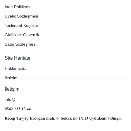
İade Politikası
Üyelik Sözleşmesi
Teslimant Koşulları
Gizlilik ve Güvenlik
Satış Sözleşmesi
Site Haritası
Hakkımızda
İletişim
İletişim
info@
𝟎𝟓𝟒𝟐 𝟏𝟑𝟑 𝟏𝟐 𝟒𝟒
𝐑𝐞𝐜𝐞𝐩 𝐓𝐚𝐲𝐲𝐢𝐩 𝐄𝐫𝐝𝐨𝐠𝐚𝐧 𝐦𝐚𝐡. 𝟔. 𝐒𝐨𝐤𝐚𝐤 𝐧𝐨 𝟏/𝟏 𝐃 𝐔𝐲𝐝𝐮𝐤𝐞𝐧𝐭 \ 𝐁𝐢𝐧𝐠𝐨𝐥