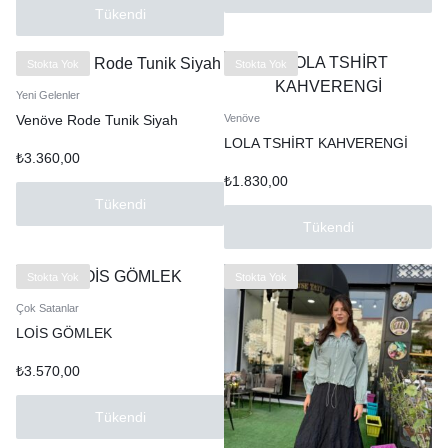
Tükendi
Stokta Yok
Stokta Yok
Yeni Gelenler
Venöve Rode Tunik Siyah
Venöve
LOLA TSHİRT KAHVERENGİ
₺
3.360,00
₺
1.830,00
Tükendi
Tükendi
Stokta Yok
Stokta Yok
Çok Satanlar
LOİS GÖMLEK
₺
3.570,00
Tükendi