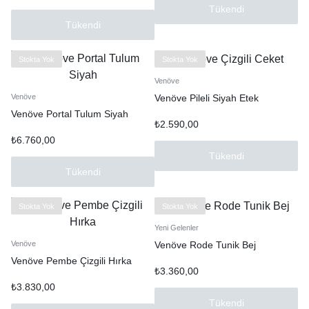
Tükendi
Tükendi
Stokta Yok
Stokta Yok
Venöve
Venöve Pileli Siyah Etek
Venöve
Venöve Portal Tulum Siyah
₺
2.590,00
₺
6.760,00
Tükendi
Tükendi
Stokta Yok
Stokta Yok
Yeni Gelenler
Venöve Rode Tunik Bej
Venöve
Venöve Pembe Çizgili Hırka
₺
3.360,00
₺
3.830,00
Tükendi