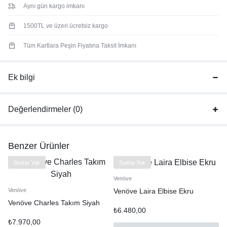
Aynı gün kargo imkanı
1500TL ve üzeri ücretsiz kargo
Tüm Kartlara Peşin Fiyatına Taksit İmkanı
Ek bilgi
Değerlendirmeler (0)
Benzer Ürünler
Stokta Yok
Stokta Yok
Venöve
Venöve Laira Elbise Ekru
Venöve
Venöve Charles Takım Siyah
₺
6.480,00
₺
7.970,00