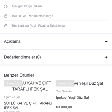
Aynı gün kargo imkanı
1500TL ve üzeri ücretsiz kargo
Tüm Kartlara Peşin Fiyatına Taksit İmkanı
Açıklama
Değerlendirmeler (0)
Benzer Ürünler
Stokta Yok
Stokta Yok
Yeni Gelenler
İpekevi Yeşil Düz Şal
Eşarp ve Şal
SÜTLÜ KAHVE ÇİFT TARAFLI
₺
3.000,00
İPEK ŞAL