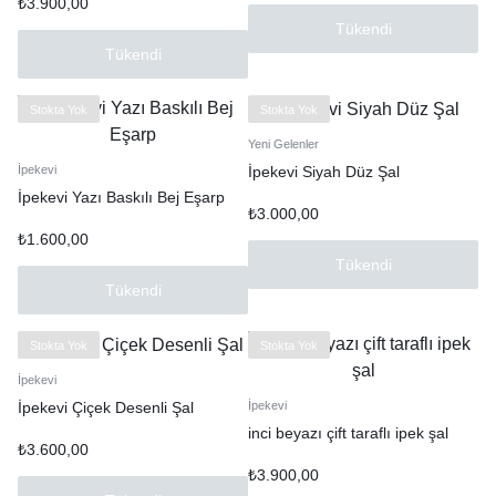
₺
3.900,00
Tükendi
Tükendi
Stokta Yok
Stokta Yok
Yeni Gelenler
İpekevi Siyah Düz Şal
İpekevi
İpekevi Yazı Baskılı Bej Eşarp
₺
3.000,00
₺
1.600,00
Tükendi
Tükendi
Stokta Yok
Stokta Yok
İpekevi
İpekevi Çiçek Desenli Şal
İpekevi
inci beyazı çift taraflı ipek şal
₺
3.600,00
₺
3.900,00