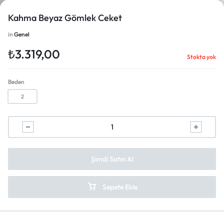
Kahma Beyaz Gömlek Ceket
in
Genel
₺
3.319,00
Stokta yok
1/1
Beden
2
Şimdi Satın Al
Sepete Ekle