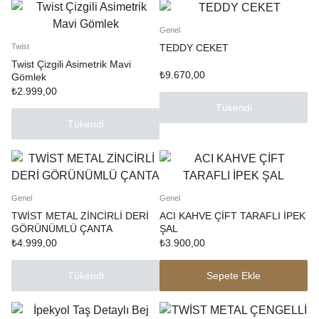
Genel
TEDDY CEKET
Twist
Twist Çizgili Asimetrik Mavi
₺
9.670,00
Gömlek
₺
2.999,00
Tükendi
Tükendi
Genel
Genel
TWİST METAL ZİNCİRLİ DERİ
ACI KAHVE ÇİFT TARAFLI İPEK
GÖRÜNÜMLÜ ÇANTA
ŞAL
₺
4.999,00
₺
3.900,00
Tükendi
Sepete Ekle