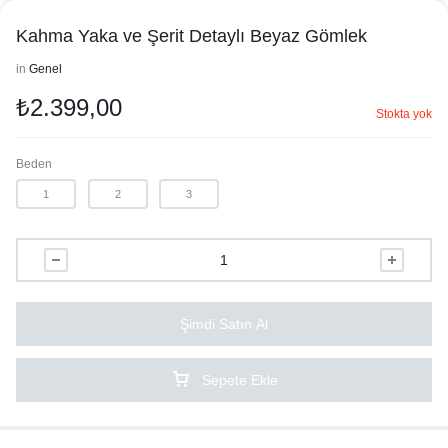
Kahma Yaka ve Şerit Detaylı Beyaz Gömlek
in
Genel
₺
2.399,00
Stokta yok
Beden
1
2
3
Şimdi Satın Al
Sepete Ekle