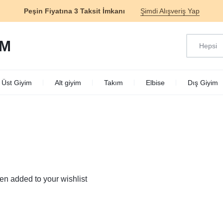
Peşin Fiyatına 3 Taksit İmkanı
Şimdi Alışveriş Yap
Hepsi
M
Üst Giyim
Alt giyim
Takım
Elbise
Dış Giyim
 added to your wishlist