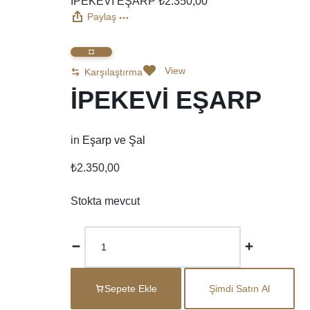
İPEKEVİ EŞARP
₺
2.350,00
Paylaş
View
Karşılaştırma
İPEKEVİ EŞARP
in
Eşarp ve Şal
₺
2.350,00
Stokta mevcut
Sepete Ekle
Şimdi Satın Al