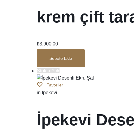
krem çift tara
₺
3.900,00
Sepete Ekle
Stokta Yok
Favoriler
in
İpekevi
İpekevi Dese