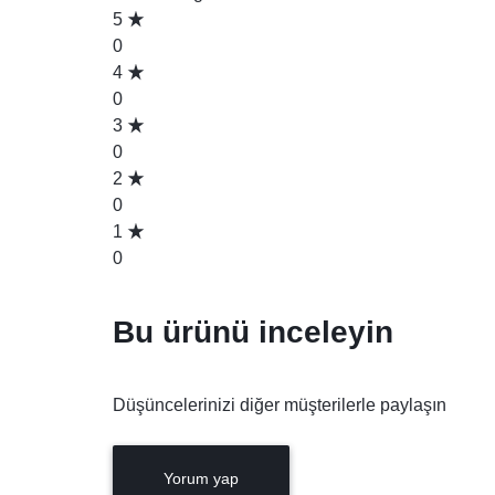
5
0
4
0
3
0
2
0
1
0
Bu ürünü inceleyin
Düşüncelerinizi diğer müşterilerle paylaşın
Yorum yap