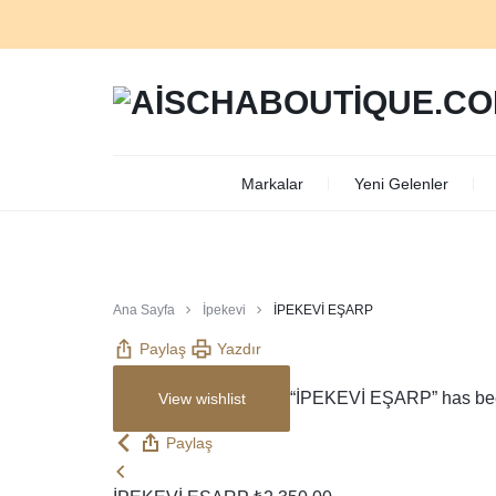
AISCHABOUTIQUE.CO
Markalar
Yeni Gelenler
Ana Sayfa
İpekevi
İPEKEVİ EŞARP
Paylaş
Yazdır
“İPEKEVİ EŞARP” has been
View wishlist
Paylaş