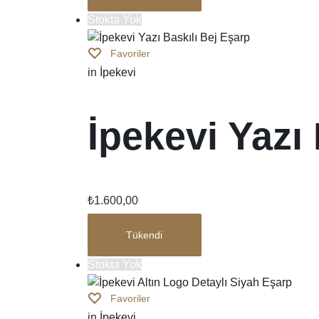
Stokta Yok
Favoriler
in
İpekevi
İpekevi Yazı
₺
1.600,00
Tükendi
Stokta Yok
Favoriler
in
İpekevi