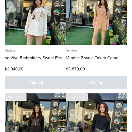
Venöve
Venöve
Venöve Embroidery Sweat Ekru
Venöve Zavala Takım Camel
₺
2.940,00
₺
6.870,00
Tükendi
Tükendi
Stokta Yok
Stokta Yok