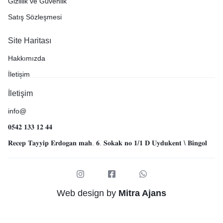
Gizlilik ve Güvenlik
Satış Sözleşmesi
Site Haritası
Hakkımızda
İletişim
İletişim
info@
𝟎𝟓𝟒𝟐 𝟏𝟑𝟑 𝟏𝟐 𝟒𝟒
𝐑𝐞𝐜𝐞𝐩 𝐓𝐚𝐲𝐲𝐢𝐩 𝐄𝐫𝐝𝐨𝐠𝐚𝐧 𝐦𝐚𝐡. 𝟔. 𝐒𝐨𝐤𝐚𝐤 𝐧𝐨 𝟏/𝟏 𝐃 𝐔𝐲𝐝𝐮𝐤𝐞𝐧𝐭 \ 𝐁𝐢𝐧𝐠𝐨𝐥
Web design by
Mitra Ajans