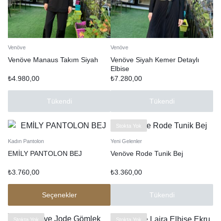
Venöve
Venöve
Venöve Manaus Takım Siyah
Venöve Siyah Kemer Detaylı
Elbise
₺
4.980,00
₺
7.280,00
Tükendi
Tükendi
Stokta Yok
Kadın Pantolon
Yeni Gelenler
EMİLY PANTOLON BEJ
Venöve Rode Tunik Bej
₺
3.760,00
₺
3.360,00
Seçenekler
Tükendi
Stokta Yok
Stokta Yok