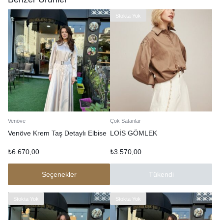
Stokta Yok
Venöve
Çok Satanlar
Venöve Krem Taş Detaylı Elbise
LOİS GÖMLEK
₺
6.670,00
₺
3.570,00
Seçenekler
Tükendi
Stokta Yok
Stokta Yok