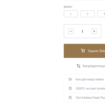
Beden
1
2
Sepete Ekl
Aynı gün kargo imkanı
1500TL ve üzeri ücrets
Tüm Kartlara Peşin Fiya