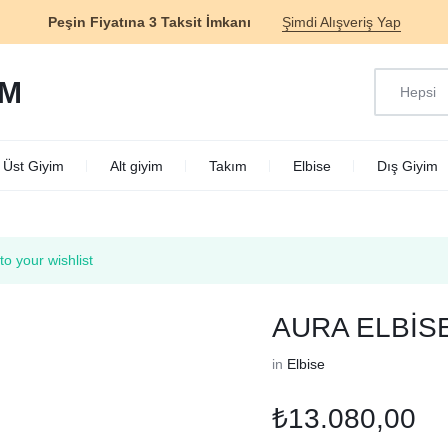
Peşin Fiyatına 3 Taksit İmkanı
Şimdi Alışveriş Yap
Hepsi
M
Üst Giyim
Alt giyim
Takım
Elbise
Dış Giyim
o your wishlist
AURA ELBİS
in
Elbise
₺
13.080,00