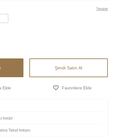
Temizle
3
e
Şimdi Satın Al
iz kargo
tına Taksit İmkanı