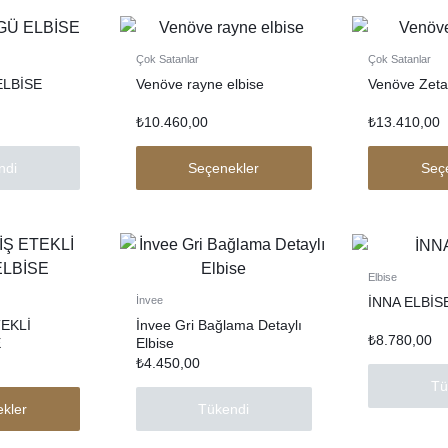
Çok Satanlar
Çok Satanlar
ELBİSE
Venöve rayne elbise
Venöve Zeta
₺
10.460,00
₺
13.410,00
ndi
Seçenekler
Seç
Elbise
İNNA ELBİS
İnvee
EKLİ
İnvee Gri Bağlama Detaylı
₺
8.780,00
E
Elbise
₺
4.450,00
Tü
kler
Tükendi