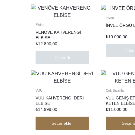
İnvee
İNVEE ÖRGÜ 
Elbise
VENÖVE KAHVERENGİ
₺
10.000,00
ELBİSE
₺
12.890,00
Tüke
Tükendi
VUU
Çok Satanlar
VUU KAHVERENGİ DERİ
VUU GENİŞ ET
ELBİSE
KETEN ELBİS
₺
14.999,00
₺
11.000,00
Seçenekler
Seçene