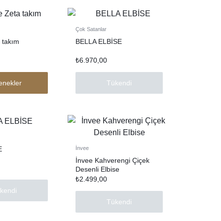
Çok Satanlar
 takım
BELLA ELBİSE
₺
6.970,00
enekler
Tükendi
E
İnvee
İnvee Kahverengi Çiçek
Desenli Elbise
₺
2.499,00
kendi
Tükendi