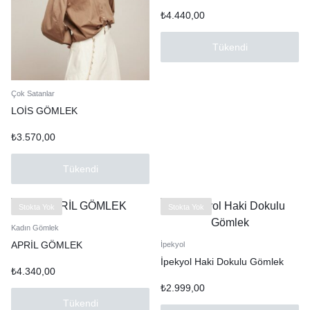
₺
4.440,00
Tükendi
Çok Satanlar
LOİS GÖMLEK
₺
3.570,00
Tükendi
Stokta Yok
Stokta Yok
Kadın Gömlek
APRİL GÖMLEK
İpekyol
İpekyol Haki Dokulu Gömlek
₺
4.340,00
₺
2.999,00
Tükendi