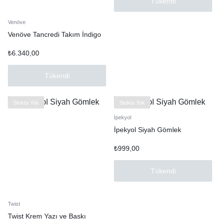
Tükendi
Venöve
Venöve Tancredi Takım İndigo
₺
6.340,00
Tükendi
Stokta Yok
Stokta Yok
İpekyol
İpekyol Siyah Gömlek
₺
999,00
Tükendi
Twist
Twist Krem Yazı ve Baskı