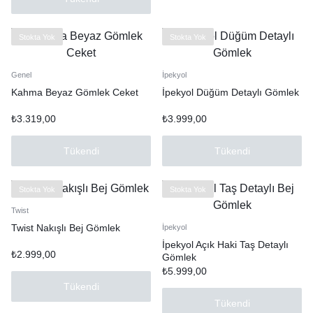
Stokta Yok
Stokta Yok
Genel
İpekyol
Kahma Beyaz Gömlek Ceket
İpekyol Düğüm Detaylı Gömlek
₺
3.319,00
₺
3.999,00
Tükendi
Tükendi
Stokta Yok
Stokta Yok
Twist
Twist Nakışlı Bej Gömlek
İpekyol
İpekyol Açık Haki Taş Detaylı
₺
2.999,00
Gömlek
₺
5.999,00
Tükendi
Tükendi