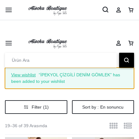
Şimdi Alışveriş Yap
Peşin Fiyatına 3 Taksit İmkanı
View wishlist
“İPEKYOL ÇİZGİLİ DENİM GÖMLEK” has
been added to your wishlist
Filter
(1)
Sort by :
En sonuncu
19–36 of 39 Arasında