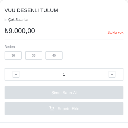
VUU DESENLİ TULUM
in
Çok Satanlar
₺
9.000,00
Stokta yok
Beden
36
38
40
Şimdi Satın Al
Sepete Ekle