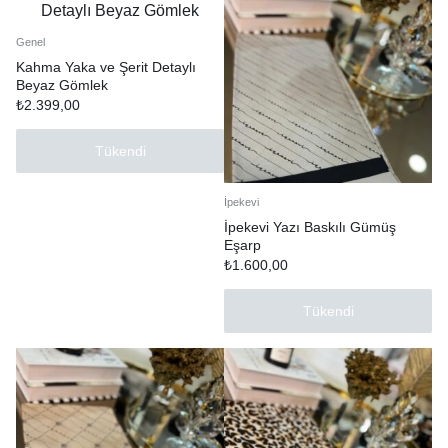
Genel
Kahma Yaka ve Şerit Detaylı
Beyaz Gömlek
₺
2.399,00
Tükendi
İpekevi
İpekevi Yazı Baskılı Gümüş
Eşarp
₺
1.600,00
Tükendi