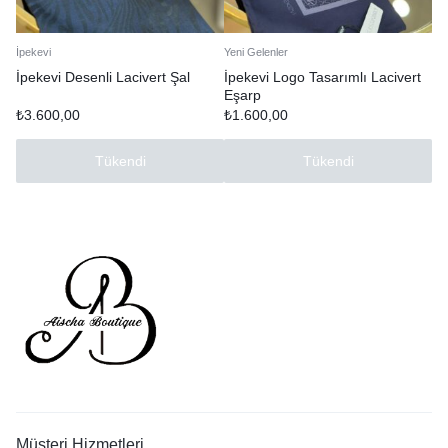
İpekevi
Yeni Gelenler
İpekevi Desenli Lacivert Şal
İpekevi Logo Tasarımlı Lacivert
Eşarp
₺
3.600,00
₺
1.600,00
Tükendi
Tükendi
Müşteri Hizmetleri