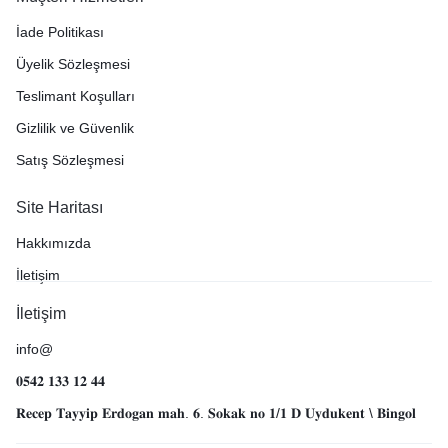
İade Politikası
Üyelik Sözleşmesi
Teslimant Koşulları
Gizlilik ve Güvenlik
Satış Sözleşmesi
Site Haritası
Hakkımızda
İletişim
İletişim
info@
𝟎𝟓𝟒𝟐 𝟏𝟑𝟑 𝟏𝟐 𝟒𝟒
𝐑𝐞𝐜𝐞𝐩 𝐓𝐚𝐲𝐲𝐢𝐩 𝐄𝐫𝐝𝐨𝐠𝐚𝐧 𝐦𝐚𝐡. 𝟔. 𝐒𝐨𝐤𝐚𝐤 𝐧𝐨 𝟏/𝟏 𝐃 𝐔𝐲𝐝𝐮𝐤𝐞𝐧𝐭 \ 𝐁𝐢𝐧𝐠𝐨𝐥