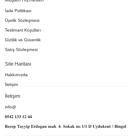
İade Politikası
Üyelik Sözleşmesi
Teslimant Koşulları
Gizlilik ve Güvenlik
Satış Sözleşmesi
Site Haritası
Hakkımızda
İletişim
İletişim
info@
𝟎𝟓𝟒𝟐 𝟏𝟑𝟑 𝟏𝟐 𝟒𝟒
𝐑𝐞𝐜𝐞𝐩 𝐓𝐚𝐲𝐲𝐢𝐩 𝐄𝐫𝐝𝐨𝐠𝐚𝐧 𝐦𝐚𝐡. 𝟔. 𝐒𝐨𝐤𝐚𝐤 𝐧𝐨 𝟏/𝟏 𝐃 𝐔𝐲𝐝𝐮𝐤𝐞𝐧𝐭 \ 𝐁𝐢𝐧𝐠𝐨𝐥