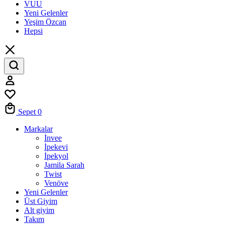
VUU
Yeni Gelenler
Yeşim Özcan
Hepsi
Hesabım
Favoriler
Sepet
0
Markalar
İnvee
İpekevi
İpekyol
Jamila Sarah
Twist
Venöve
Yeni Gelenler
Üst Giyim
Alt giyim
Takım