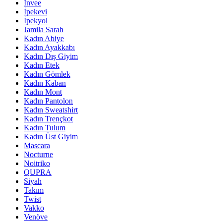
İnvee
İpekevi
İpekyol
Jamila Sarah
Kadın Abiye
Kadın Ayakkabı
Kadın Dış Giyim
Kadın Etek
Kadın Gömlek
Kadın Kaban
Kadın Mont
Kadın Pantolon
Kadın Sweatshirt
Kadın Trençkot
Kadın Tulum
Kadın Üst Giyim
Mascara
Nocturne
Noitriko
QUPRA
Siyah
Takım
Twist
Vakko
Venöve