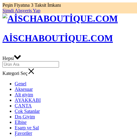
Peşin Fiyatına 3 Taksit İmkanı
Şimdi Alışveriş Yap
AISCHABOUTIQUE.COM
Hepsi
Kategori Seç
Genel
Aksesuar
Alt giyim
AYAKKABI
ÇANTA
Çok Satanlar
Dış Giyim
Elbise
Eşarp ve Şal
Favoriler