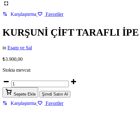
Karşılaştırma
Favoriler
KURŞUNİ ÇİFT TARAFLI İP
in
Eşarp ve Şal
₺
3.900,00
Stokta mevcut
KURŞUNİ
ÇİFT
TARAFLI
Sepete Ekle
Şimdi Satın Al
İPEK
ŞAL
Karşılaştırma
Favoriler
quantity