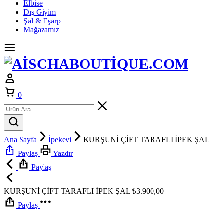
Elbise
Dış Giyim
Şal & Eşarp
Mağazamız
Sepet
0
Ana Sayfa
İpekevi
KURŞUNİ ÇİFT TARAFLI İPEK ŞAL
Paylaş
Yazdır
Paylaş
KURŞUNİ ÇİFT TARAFLI İPEK ŞAL
₺
3.900,00
Paylaş