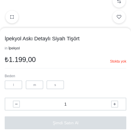
İpekyol Askı Detaylı Siyah Tişört
in
İpekyol
₺
1.199,00
Stokta yok
Beden
l
m
s
Şimdi Satın Al