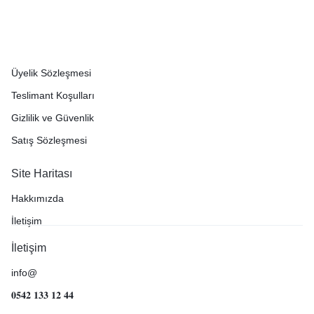
Müşteri Hizmetleri
İade Politikası
Üyelik Sözleşmesi
Teslimant Koşulları
Gizlilik ve Güvenlik
Satış Sözleşmesi
Site Haritası
Hakkımızda
İletişim
İletişim
info@
𝟎𝟓𝟒𝟐 𝟏𝟑𝟑 𝟏𝟐 𝟒𝟒