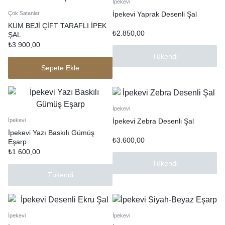
İpekevi
İpekevi Yaprak Desenli Şal
Çok Satanlar
KUM BEJİ ÇİFT TARAFLI İPEK
₺
2.850,00
ŞAL
₺
3.900,00
Tükendi
Sepete Ekle
İpekevi
İpekevi Zebra Desenli Şal
İpekevi
İpekevi Yazı Baskılı Gümüş
₺
3.600,00
Eşarp
₺
1.600,00
Tükendi
Tükendi
İpekevi
İpekevi