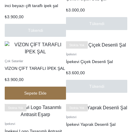
inci beyazı çift taraflı ipek şal
₺
3.000,00
₺
3.900,00
Tükendi
Tükendi
Stokta Yok
İpekevi
İpekevi Çiçek Desenli Şal
Çok Satanlar
VİZON ÇİFT TARAFLI İPEK ŞAL
₺
3.600,00
₺
3.900,00
Tükendi
Sepete Ekle
Stokta Yok
Stokta Yok
İpekevi
İpekevi Yaprak Desenli Şal
İpekevi
İpekevi Logo Tasarımlı Antrasit