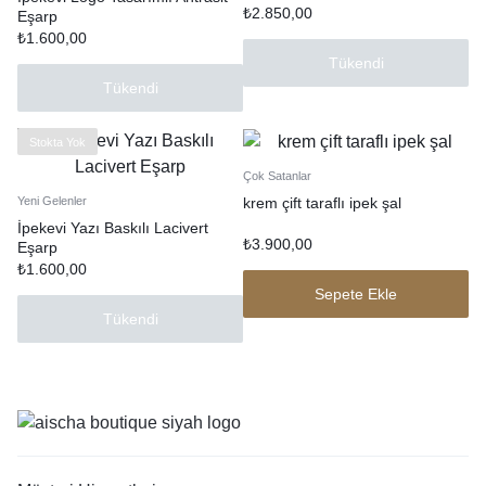
₺
2.850,00
Eşarp
₺
1.600,00
Tükendi
Tükendi
Stokta Yok
Çok Satanlar
krem çift taraflı ipek şal
Yeni Gelenler
İpekevi Yazı Baskılı Lacivert
₺
3.900,00
Eşarp
₺
1.600,00
Sepete Ekle
Tükendi