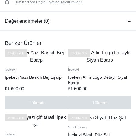
Tüm Kartlara Peşin Fiyatına Taksit İmkanı
Değerlendirmeler (0)
Benzer Ürünler
Stokta Yok
Stokta Yok
İpekevi
İpekevi
İpekevi Yazı Baskılı Bej Eşarp
İpekevi Altın Logo Detaylı Siyah
Eşarp
₺
1.600,00
₺
1.600,00
Tükendi
Tükendi
Stokta Yok
Stokta Yok
Yeni Gelenler
İpekevi Siyah Düz Şal
İpekevi