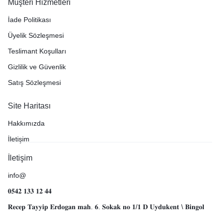
Müşteri Hizmetleri
İade Politikası
Üyelik Sözleşmesi
Teslimant Koşulları
Gizlilik ve Güvenlik
Satış Sözleşmesi
Site Haritası
Hakkımızda
İletişim
İletişim
info@
𝟎𝟓𝟒𝟐 𝟏𝟑𝟑 𝟏𝟐 𝟒𝟒
𝐑𝐞𝐜𝐞𝐩 𝐓𝐚𝐲𝐲𝐢𝐩 𝐄𝐫𝐝𝐨𝐠𝐚𝐧 𝐦𝐚𝐡. 𝟔. 𝐒𝐨𝐤𝐚𝐤 𝐧𝐨 𝟏/𝟏 𝐃 𝐔𝐲𝐝𝐮𝐤𝐞𝐧𝐭 \ 𝐁𝐢𝐧𝐠𝐨𝐥