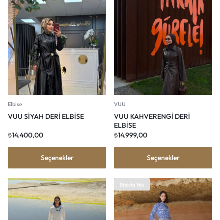
Elbise
VUU
VUU SİYAH DERİ ELBİSE
VUU KAHVERENGİ DERİ
ELBİSE
₺
14.400,00
₺
14.999,00
Seçenekler
Seçenekler
Stokta Yok