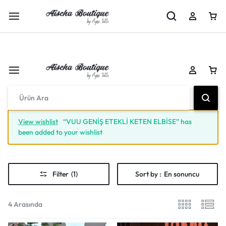
Peşin Fiyatına 3 Taksit İmkanı
Şimdi Alışveriş Yap
View wishlist
“VUU GENİŞ ETEKLİ KETEN ELBİSE” has
been added to your wishlist
Filter
(1)
Sort by :
En sonuncu
4 Arasında