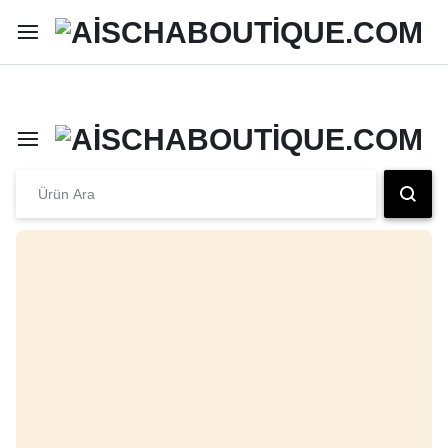
Şimdi Alışveriş Yap
Peşin Fiyatına 3 Taksit İmkanı