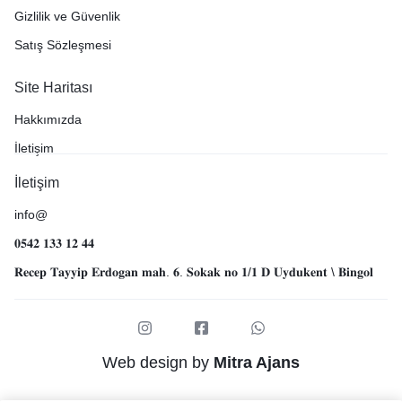
Gizlilik ve Güvenlik
Satış Sözleşmesi
Site Haritası
Hakkımızda
İletişim
İletişim
info@
𝟎𝟓𝟒𝟐 𝟏𝟑𝟑 𝟏𝟐 𝟒𝟒
𝐑𝐞𝐜𝐞𝐩 𝐓𝐚𝐲𝐲𝐢𝐩 𝐄𝐫𝐝𝐨𝐠𝐚𝐧 𝐦𝐚𝐡. 𝟔. 𝐒𝐨𝐤𝐚𝐤 𝐧𝐨 𝟏/𝟏 𝐃 𝐔𝐲𝐝𝐮𝐤𝐞𝐧𝐭 \ 𝐁𝐢𝐧𝐠𝐨𝐥
Web design by
Mitra Ajans