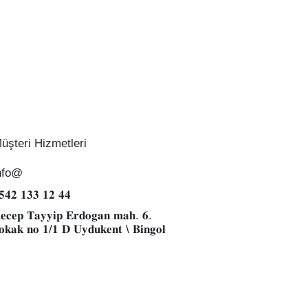
üşteri Hizmetleri
nfo@
𝟓𝟒𝟐 𝟏𝟑𝟑 𝟏𝟐 𝟒𝟒
𝐞𝐜𝐞𝐩 𝐓𝐚𝐲𝐲𝐢𝐩 𝐄𝐫𝐝𝐨𝐠𝐚𝐧 𝐦𝐚𝐡. 𝟔.
𝐨𝐤𝐚𝐤 𝐧𝐨 𝟏/𝟏 𝐃 𝐔𝐲𝐝𝐮𝐤𝐞𝐧𝐭 \ 𝐁𝐢𝐧𝐠𝐨𝐥