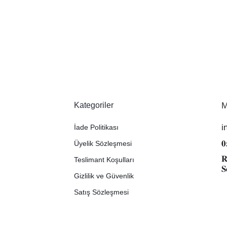
Kategoriler
M
i
İade Politikası
𝟎
Üyelik Sözleşmesi
𝐑
Teslimant Koşulları
𝐒
Gizlilik ve Güvenlik
Satış Sözleşmesi