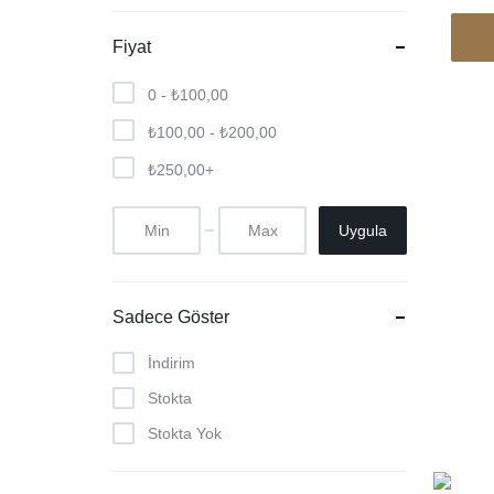
Fiyat
0 -
₺
100,00
₺
100,00
-
₺
200,00
₺
250,00
+
Uygula
Sadece Göster
İndirim
Stokta
Stokta Yok