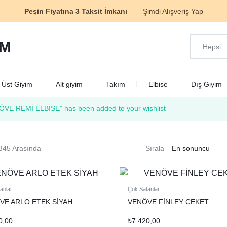
Peşin Fiyatına 3 Taksit İmkanı
Şimdi Alışveriş Yap
Hepsi
M
Üst Giyim
Alt giyim
Takım
Elbise
Dış Giyim
ÖVE REMİ ELBİSE” has been added to your wishlist
345 Arasında
Sırala
anlar
Çok Satanlar
VE ARLO ETEK SİYAH
VENÖVE FİNLEY CEKET
0,00
₺
7.420,00