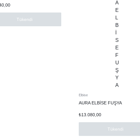
40,00
Tükendi
Elbise
AURA ELBİSE FUŞYA
₺
13.080,00
Tükendi