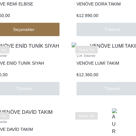
VE REMİ ELBİSE
VENÖVE DORA TAKIM
60,00
₺
12.890,00
Seçenekler
Tükendi
 Yok
Stokta Yok
anlar
Çok Satanlar
VE ENİD TUNİK SİYAH
VENÖVE LUMİ TAKIM
0,00
₺
12.360,00
Tükendi
Tükendi
 Yok
Stokta Yok
anlar
VE DAVİD TAKIM