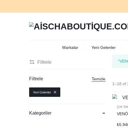
AISCHABOUTIQUE.CO
Markalar
Yeni Gelenler
“VEN
Filtrele
Filtrele
Temizle
1–18 of 
Yeni Gelenler
Çok Sat
Kategoriler
VENÖ
₺
5.94