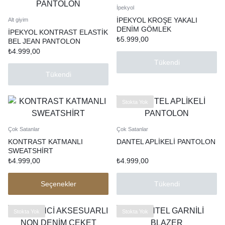
İpekyol
İPEKYOL KROŞE YAKALI
Alt giyim
DENİM GÖMLEK
İPEKYOL KONTRAST ELASTİK
₺
5.999,00
BEL JEAN PANTOLON
₺
4.999,00
Tükendi
Tükendi
Stokta Yok
Çok Satanlar
Çok Satanlar
KONTRAST KATMANLI
DANTEL APLİKELİ PANTOLON
SWEATSHİRT
₺
4.999,00
₺
4.999,00
Seçenekler
Tükendi
Stokta Yok
Stokta Yok