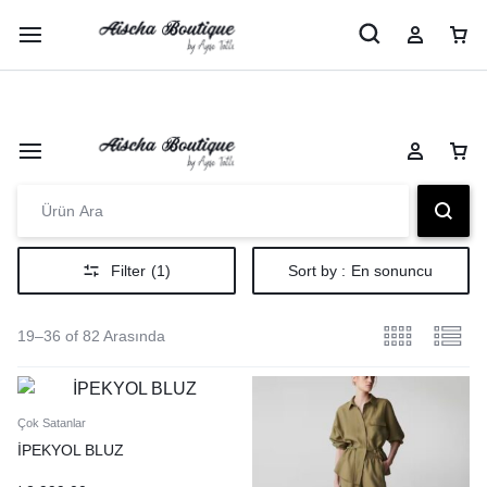
Şimdi Alışveriş Yap
Peşin Fiyatına 3 Taksit İmkanı
Filter
(1)
Sort by :
En sonuncu
19–36 of 82 Arasında
Çok Satanlar
İPEKYOL BLUZ