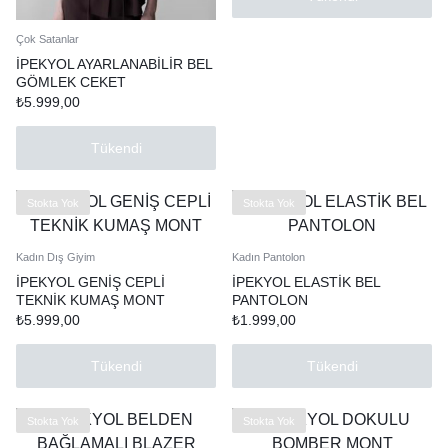
Çok Satanlar
İPEKYOL AYARLANABİLİR BEL
GÖMLEK CEKET
₺
5.999,00
Tükendi
Stokta Yok
Stokta Yok
Kadın Dış Giyim
Kadın Pantolon
İPEKYOL GENİŞ CEPLİ
İPEKYOL ELASTİK BEL
TEKNİK KUMAŞ MONT
PANTOLON
₺
5.999,00
₺
1.999,00
Tükendi
Tükendi
Stokta Yok
Stokta Yok