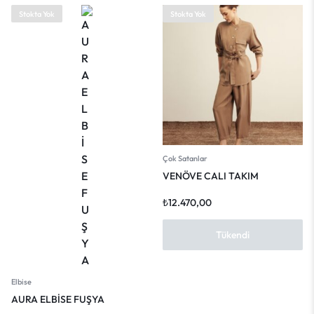
Stokta Yok
Stokta Yok
Çok Satanlar
VENÖVE CALI TAKIM
₺
12.470,00
Tükendi
Elbise
AURA ELBİSE FUŞYA