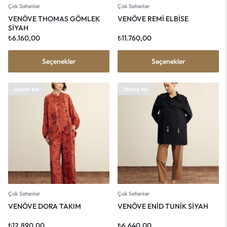
Çok Satanlar
Çok Satanlar
VENÖVE THOMAS GÖMLEK
VENÖVE REMİ ELBİSE
SİYAH
₺
6.160,00
₺
11.760,00
Seçenekler
Seçenekler
Stokta Yok
Stokta Yok
Çok Satanlar
Çok Satanlar
VENÖVE DORA TAKIM
VENÖVE ENİD TUNİK SİYAH
₺
12.890,00
₺
6.640,00